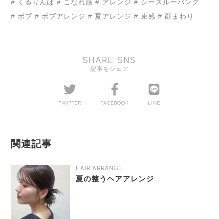
# くるりんぱ
# こなれ感
# アレンジ
# シースルーバング
# ボブ
# ボブアレンジ
# 夏アレンジ
# 束感
# 顔まわり
SHARE SNS
記事をシェア
TWITTER
FACEBOOK
LINE
関連記事
HAIR ARRANGE
夏の整うヘアアレンジ