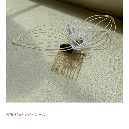
髪飾り/
ゆかた館グレース