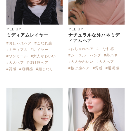
MEDIUM
MEDIUM
ミディアムレイヤー
ナチュラルな外ハネミデ
ィアムヘア
#おしゃれヘア
#こなれ感
#おしゃれヘア
#こなれ感
#ミディアム
#レイヤー
#シースルーバング
#外ハネ
#ワンカール
#大人かわいい
#大人かわいい
#大人ヘア
#大人ヘア
#抜け感ヘア
#抜け感ヘア
#質感
#透明感
#質感
#透明感
#顔まわり