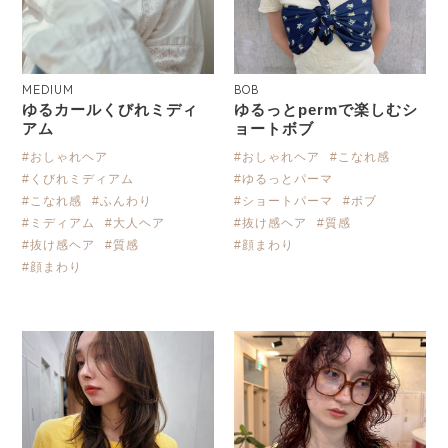
MEDIUM
BOB
ゆるカールくびれミディ
ゆるっとpermで楽しむシ
アム
ョートボブ
#おしゃれヘア
#おしゃれヘア
#こなれ感
#くびれミディアム
#ゆるっとパーマ
#こなれ感
#ふんわり
#ショートパーマ
#ボブ
#ミディアム
#大人ヘア
#抜け感ヘア
#質感
#抜け感ヘア
#質感
#顔まわり
#顔まわり