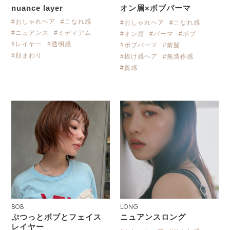
nuance layer
オン眉×ボブパーマ
#おしゃれヘア
#こなれ感
#おしゃれヘア
#こなれ感
#ニュアンス
#ミディアム
#オン眉
#パーマ
#ボブ
#レイヤー
#透明感
#ボブパーマ
#前髪
#顔まわり
#抜け感ヘア
#無造作感
#質感
BOB
LONG
ぷつっとボブとフェイス
ニュアンスロング
レイヤー