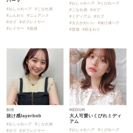
パーマ
#おしゃれヘア
#くびれヘア
#おしゃれヘア
#こなれ感
#こなれ感
#ボブ
#ふんわり
#ニュアンス
#ミディアム
#ロブ
#ボブ
#ボブレイヤー
#大人かわいい
#抜け感ヘア
#レイヤー
#質感
#質感
#顔まわり
BOB
MEDIUM
抜け感layerbob
大人可愛いくびれミディ
アム
#おしゃれヘア
#こなれ感
#おしゃれヘア
#くびれヘア
#ボブ
#ボブレイヤー