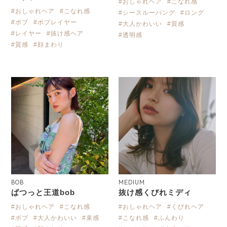
#おしゃれヘア
#こなれ感
#おしゃれヘア
#こなれ感
#シースルーバング
#ロング
#ボブ
#ボブレイヤー
#大人かわいい
#質感
#レイヤー
#抜け感ヘア
#透明感
#質感
#顔まわり
BOB
MEDIUM
ぱつっと王道bob
抜け感くびれミディ
#おしゃれヘア
#こなれ感
#おしゃれヘア
#くびれヘア
#ボブ
#大人かわいい
#束感
#こなれ感
#ふんわり