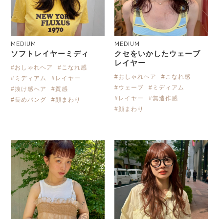
MEDIUM
MEDIUM
ソフトレイヤーミディ
クセをいかしたウェーブ
レイヤー
#おしゃれヘア
#こなれ感
#おしゃれヘア
#こなれ感
#ミディアム
#レイヤー
#ウェーブ
#ミディアム
#抜け感ヘア
#質感
#レイヤー
#無造作感
#長めバング
#顔まわり
#顔まわり