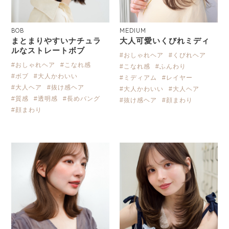
BOB
MEDIUM
まとまりやすいナチュラ
大人可愛いくびれミディ
ルなストレートボブ
#おしゃれヘア
#くびれヘア
#おしゃれヘア
#こなれ感
#こなれ感
#ふんわり
#ボブ
#大人かわいい
#ミディアム
#レイヤー
#大人ヘア
#抜け感ヘア
#大人かわいい
#大人ヘア
#質感
#透明感
#長めバング
#抜け感ヘア
#顔まわり
#顔まわり