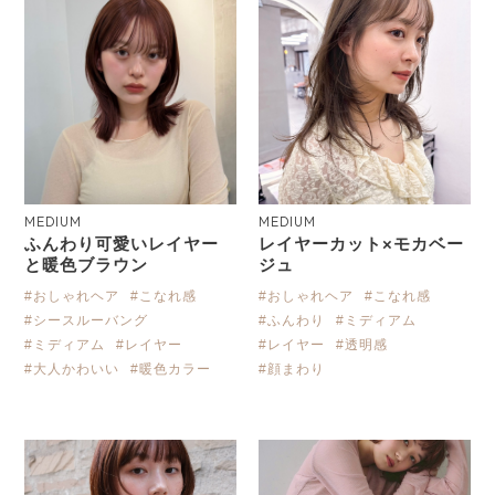
MEDIUM
MEDIUM
ふんわり可愛いレイヤー
レイヤーカット×モカベー
と暖色ブラウン
ジュ
#おしゃれヘア
#こなれ感
#おしゃれヘア
#こなれ感
#シースルーバング
#ふんわり
#ミディアム
#ミディアム
#レイヤー
#レイヤー
#透明感
#大人かわいい
#暖色カラー
#顔まわり