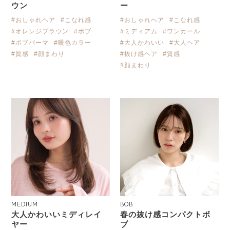
ウン
ー
#おしゃれヘア
#こなれ感
#おしゃれヘア
#こなれ感
#オレンジブラウン
#ボブ
#ミディアム
#ワンカール
#ボブパーマ
#暖色カラー
#大人かわいい
#大人ヘア
#質感
#顔まわり
#抜け感ヘア
#質感
#顔まわり
MEDIUM
BOB
大人かわいいミディレイ
春の抜け感コンパクトボ
ヤー
ブ