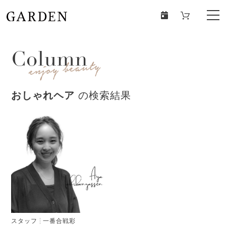
Column
おしゃれヘア
の検索結果
スタッフ
一番合戦彩