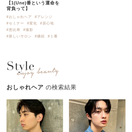
【1(Une)番という運命を
背負って】
#おしゃれヘア
#アレンジ
#セミナー
#変化
#居心地
#恵比寿
#撮影
#新しいサロン
#継続
#１番
Style
おしゃれヘア
の検索結果