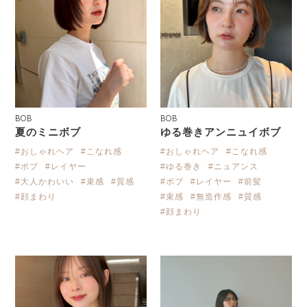
BOB
BOB
夏のミニボブ
ゆる巻きアンニュイボブ
#おしゃれヘア
#こなれ感
#おしゃれヘア
#こなれ感
#ボブ
#レイヤー
#ゆる巻き
#ニュアンス
#大人かわいい
#束感
#質感
#ボブ
#レイヤー
#前髪
#顔まわり
#束感
#無造作感
#質感
#顔まわり