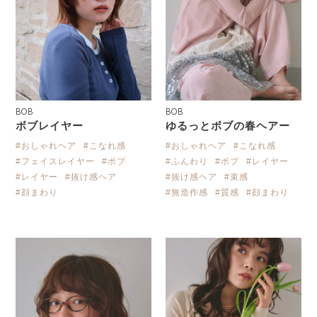
BOB
BOB
ボブレイヤー
ゆるっとボブの春ヘアー
#おしゃれヘア
#こなれ感
#おしゃれヘア
#こなれ感
#フェイスレイヤー
#ボブ
#ふんわり
#ボブ
#レイヤー
#レイヤー
#抜け感ヘア
#抜け感ヘア
#束感
#顔まわり
#無造作感
#質感
#顔まわり