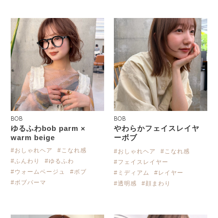
BOB
BOB
ゆるふわbob parm ×
やわらかフェイスレイヤ
warm beige
ーボブ
#おしゃれヘア
#こなれ感
#おしゃれヘア
#こなれ感
#ふんわり
#ゆるふわ
#フェイスレイヤー
#ウォームベージュ
#ボブ
#ミディアム
#レイヤー
#ボブパーマ
#透明感
#顔まわり