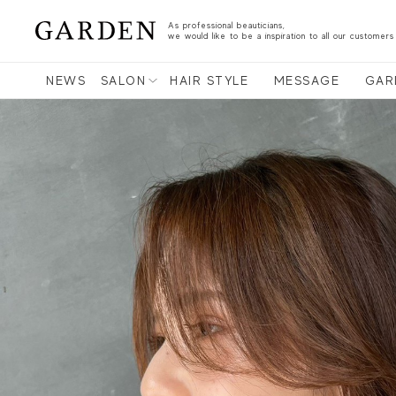
As professional beauticians,
we would like to be a inspiration to all our customers
NEWS
SALON
HAIR STYLE
MESSAGE
GAR