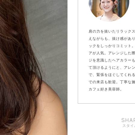
肩の力を抜いたリラック
えながらも、抜け感があ
ックをしっかりコミット
アが人気。アレンジした
ジを意識したヘアカラー
て頂けるようにと、アレ
で、緊張をほぐしてくれ
での来店も歓迎。丁寧な
カフェ好き美容師。
SHA
スタイ