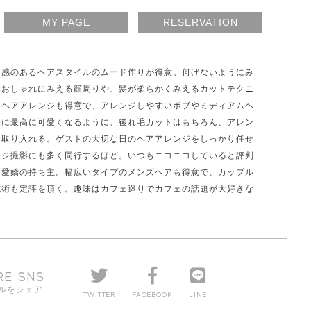
MY PAGE
RESERVATION
ス感のあるヘアスタイルのムード作りが得意。何げないようにみ
りおしゃれにみえる顔周りや、髪が柔らかくみえるカットテクニ
。ヘアアレンジも得意で、アレンジしやすいボブやミディアムヘ
際に最高に可愛くなるように、後れ毛カットはもちろん、アレン
も取り入れる。ゲストの大切な日のヘアアレンジをしっかり任せ
ンジ撮影にも多く同行するほど。いつもニコニコしていると評判
る愛嬌の持ち主。幅広いタイプのメンズヘアも得意で、カップル
施術も定評を頂く。趣味はカフェ巡りでカフェの話題が大好きな
RE SNS
ルをシェア
TWITTER
FACEBOOK
LINE