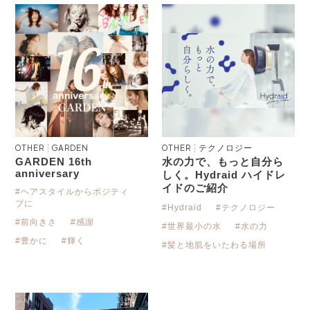
OTHER
GARDEN
OTHER
テクノロジー
GARDEN 16th
水の力で、もっと自分ら
anniversary
しく。Hydraid ハイドレ
イドのご紹介
#ヘアスタイルからポジティ
ブに
#テクノロジー
#Hydraid
#前向きさ
#感謝
#世界最小の水
#水の力
#豊かに
#輝く
#髪と地肌をいたわる場所