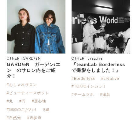
OTHER
GARD/ëN
OTHER
creative
GARD/ëN ガーデン/エ
『teamLab Borderless
ン のサロン内をご紹
で撮影をしました！』
介！
#Borderless
#creative
#おしゃれサロン
#TOKIOインカラミ
#ビューティースポット
#チームラボ
#撮影
#丸
#円
#居心地
#細部のこだわり
#縁
#自然光
#表参道