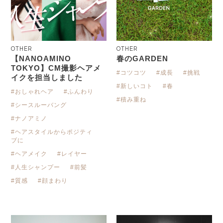
OTHER
OTHER
【NANOAMINO
春のGARDEN
TOKYO】CM撮影ヘアメ
#コツコツ
#成長
#挑戦
イクを担当しました
#新しいコト
#春
#おしゃれヘア
#ふんわり
#積み重ね
#シースルーバング
#ナノアミノ
#ヘアスタイルからポジティ
ブに
#ヘアメイク
#レイヤー
#人生シャンプー
#前髪
#質感
#顔まわり