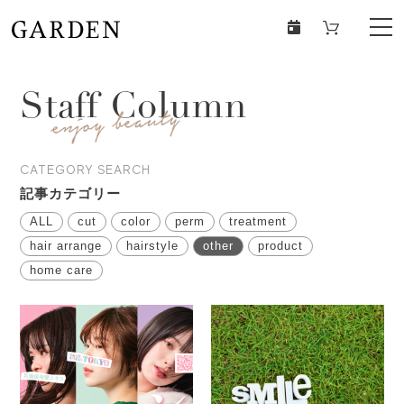
Staff Column
CATEGORY SEARCH
記事カテゴリー
ALL
cut
color
perm
treatment
hair arrange
hairstyle
other
product
home care