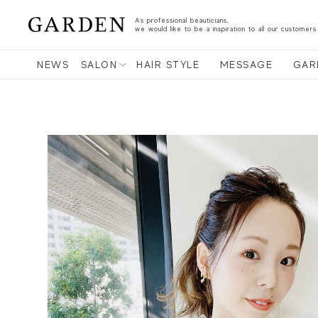
As professional beauticians,
we would like to be a inspiration to all our customers
NEWS
SALON
HAIR STYLE
MESSAGE
GAR