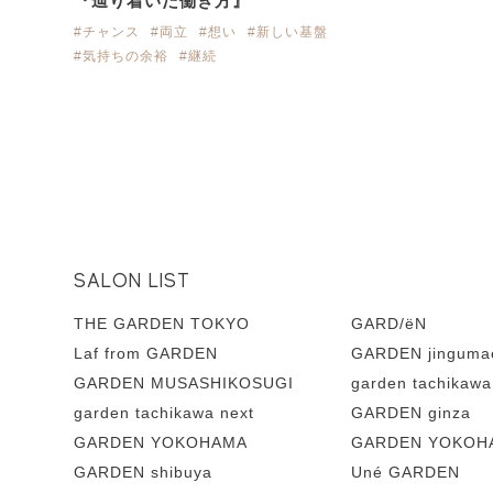
『辿り着いた働き方』
#チャンス
#両立
#想い
#新しい基盤
#気持ちの余裕
#継続
SALON LIST
THE GARDEN TOKYO
GARD/ëN
Laf from GARDEN
GARDEN jinguma
GARDEN MUSASHIKOSUGI
garden tachikawa
garden tachikawa next
GARDEN ginza
GARDEN YOKOHAMA
GARDEN YOKOHA
GARDEN shibuya
Uné GARDEN