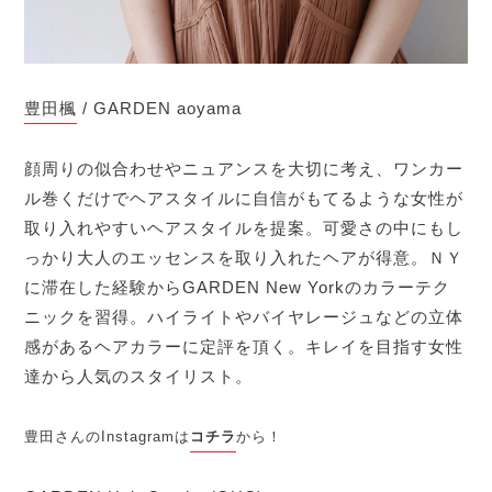
豊田楓
/ GARDEN aoyama
顔周りの似合わせやニュアンスを大切に考え、ワンカー
ル巻くだけでヘアスタイルに自信がもてるような女性が
取り入れやすいヘアスタイルを提案。可愛さの中にもし
っかり大人のエッセンスを取り入れたヘアが得意。ＮＹ
に滞在した経験からGARDEN New Yorkのカラーテク
ニックを習得。ハイライトやバイヤレージュなどの立体
感があるヘアカラーに定評を頂く。キレイを目指す女性
達から人気のスタイリスト。
豊田さんのInstagramは
コチラ
から！