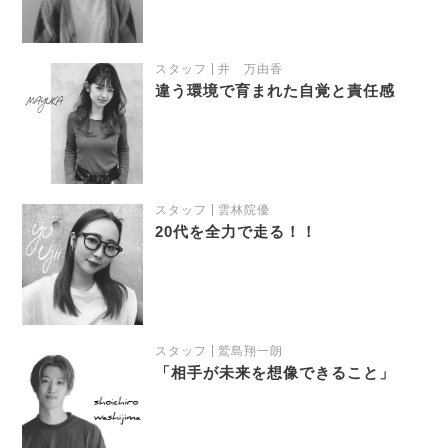
スタッフ
井 万由香
違う環境で育まれた自覚と責任感
スタッフ
雲林院優
20代を全力で走る！！
スタッフ
鷲島翔一朗
「相手が未来を想像できること」