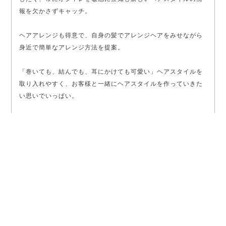
報を欠かさずキャッチ。
ヘアアレンジも得意で、自身の髪でアレンジヘアをみせながら
身近で簡単なアレンジ方法を提案。
「巻いても、結んでも、耳にかけても可愛い」ヘアスタイルを
取り入れやすく、お客様と一緒にヘアスタイルを作っていきた
い思いでいっぱい。
明るく親しみやすい雰囲気と丁寧な施術はよくお客様からお褒
め頂く。
チェレンジ精神旺盛で、外部撮影などへも積極的に参加する。
SHARE SNS
スタイルをシェア