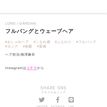
LONG / GARD/ëN
フルバングとウェーブヘア
#おしゃれヘア
#こなれ感
#ふんわり
#フルバング
#ロング
#前髪
#質感
ヘア担当/相澤麻衣
Instagramは
コチラ
から
SHARE SNS
スタイルをシェア
TWITTER
FACEBOOK
LINE