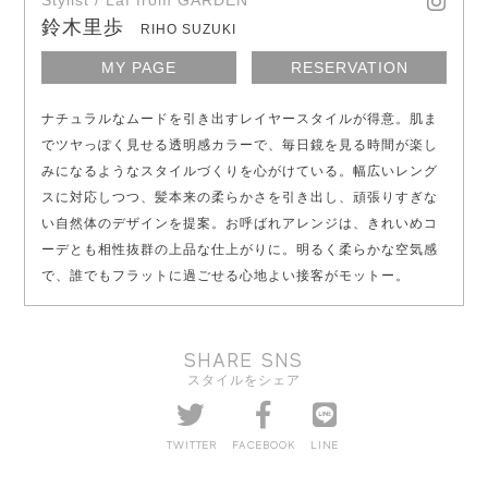
Stylist / Laf from GARDEN
鈴木里歩
RIHO SUZUKI
MY PAGE
RESERVATION
ナチュラルなムードを引き出すレイヤースタイルが得意。肌ま
でツヤっぽく見せる透明感カラーで、毎日鏡を見る時間が楽し
みになるようなスタイルづくりを心がけている。幅広いレング
スに対応しつつ、髪本来の柔らかさを引き出し、頑張りすぎな
い自然体のデザインを提案。お呼ばれアレンジは、きれいめコ
ーデとも相性抜群の上品な仕上がりに。明るく柔らかな空気感
で、誰でもフラットに過ごせる心地よい接客がモットー。
SHARE SNS
スタイルをシェア
TWITTER
FACEBOOK
LINE