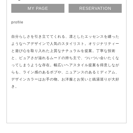
MY PAGE
RESERVATION
profile
自分らしさを引き立ててくれる、凛としたエッセンスを纏った
ようなヘアデザインで人気のスタイリスト。オリジナリティー
と遊び心を取り入れた上質なナチュラルを提案。丁寧な技術
と、ピュアさが溢れるムードの持ち主で、ついつい会いたくな
ってしまうような存在。幅広いヘアスタイル提案を得意しなが
らも、ライン感のあるボブや、ニュアンスのあるミディアム、
デザインカラーはお手の物。お洋服とお笑いと銭湯巡りが大好
き。