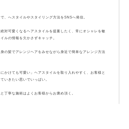
で、へスタイルやスタイリング方法をSNSへ発信。
、絶対可愛くなるヘアスタイルを提案したく、常にオシャレを敏
タイルの情報を欠かさずキャッチ。
自身の髪でアレンジヘアをみせながら身近で簡単なアレンジ方法
耳にかけても可愛い」ヘアスタイルを取り入れやすく、お客様と
っていきたい思いでいっぱい。
気と丁寧な施術はよくお客様からお褒め頂く。
外部撮影などへも積極的に参加する。