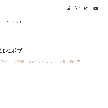
RECRUIT
はねボブ
バング
#前髪
#大人かわいい
#抜け感ヘア
り
、