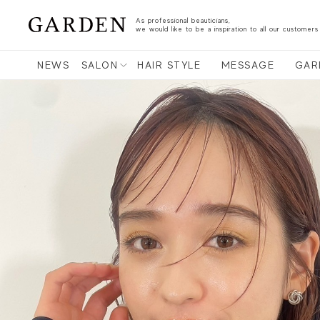
As professional beauticians,
we would like to be a inspiration to all our customers
NEWS
SALON
HAIR STYLE
MESSAGE
GAR