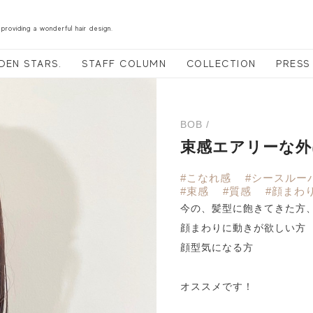
 providing a wonderful hair design.
DEN STARS.
STAFF COLUMN
COLLECTION
PRESS
BOB /
束感エアリーな外
#こなれ感
#シースルー
#束感
#質感
#顔まわ
今の、髪型に飽きてきた方
顔まわりに動きが欲しい方
顔型気になる方
オススメです！