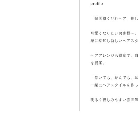
profile
「韓国風くびれヘア」推し
可愛くなりたいお客様へ
感に察知し新しいヘアス
ヘアアレンジも得意で、
を提案。
「巻いても、結んでも、
一緒にヘアスタイルを作
明るく親しみやすい雰囲
チェレンジ精神旺盛で、