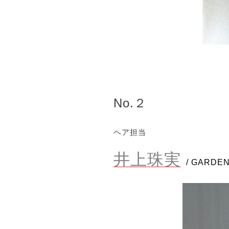
No.２
ヘア担当
井上珠実
/ GARDE