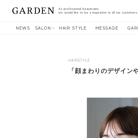
As professional beauticians,
we would like to be a inspiration to all our customers
NEWS
SALON
HAIR STYLE
MESSAGE
GAR
HAIRSTYLE
「顔まわりのデザインや