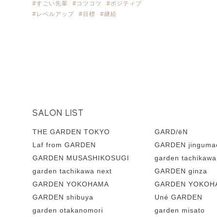
#すごい先輩
#コツコツ
#ポジティブ
#レベルアップ
#目標
#継続
SALON LIST
THE GARDEN TOKYO
GARD/ëN
Laf from GARDEN
GARDEN jinguma
GARDEN MUSASHIKOSUGI
garden tachikawa
garden tachikawa next
GARDEN ginza
GARDEN YOKOHAMA
GARDEN YOKOHA
GARDEN shibuya
Uné GARDEN
garden otakanomori
garden misato