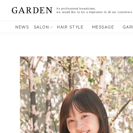
As professional beauticians,
we would like to be a inspiration to all our customers
NEWS
SALON
HAIR STYLE
MESSAGE
GAR