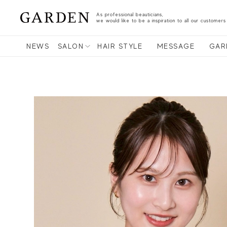
As professional beauticians,
we would like to be a inspiration to all our customers
NEWS
SALON
HAIR STYLE
MESSAGE
GAR