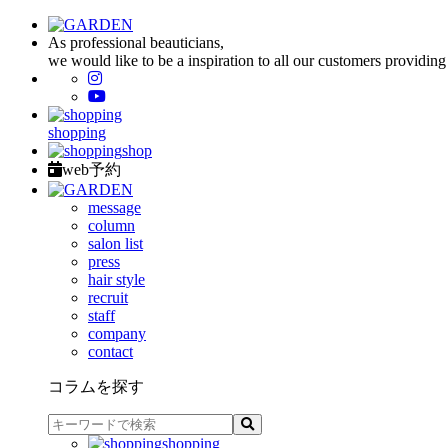
As professional beauticians,
we would like to be a inspiration to all our customers providing
shopping
shop
web予約
message
column
salon list
press
hair style
recruit
staff
company
contact
コラムを探す
shopping