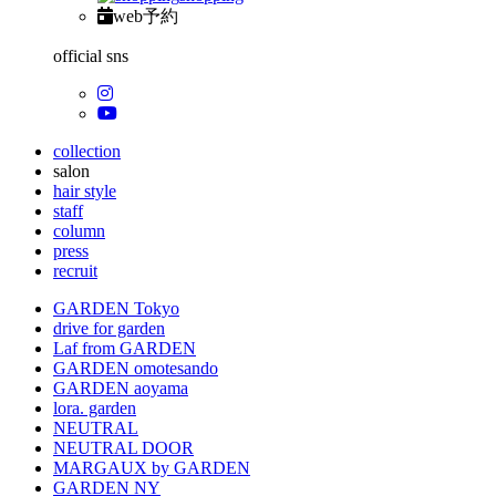
web予約
official sns
collection
salon
hair style
staff
column
press
recruit
GARDEN Tokyo
drive for garden
Laf from GARDEN
GARDEN omotesando
GARDEN aoyama
lora. garden
NEUTRAL
NEUTRAL DOOR
MARGAUX by GARDEN
GARDEN NY