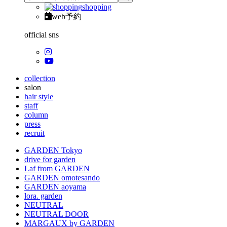
shopping
web予約
official sns
collection
salon
hair style
staff
column
press
recruit
GARDEN Tokyo
drive for garden
Laf from GARDEN
GARDEN omotesando
GARDEN aoyama
lora. garden
NEUTRAL
NEUTRAL DOOR
MARGAUX by GARDEN