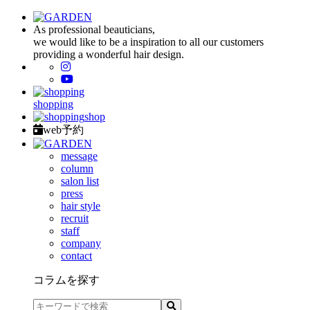
As professional beauticians,
we would like to be a inspiration to all our customers
providing a wonderful hair design.
shopping
shop
web予約
message
column
salon list
press
hair style
recruit
staff
company
contact
コラムを探す