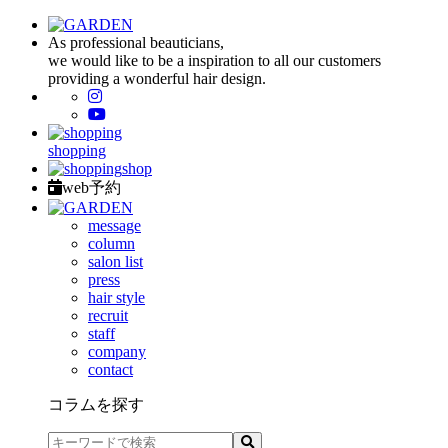
As professional beauticians,
we would like to be a inspiration to all our customers
providing a wonderful hair design.
shopping
shop
web予約
message
column
salon list
press
hair style
recruit
staff
company
contact
コラムを探す