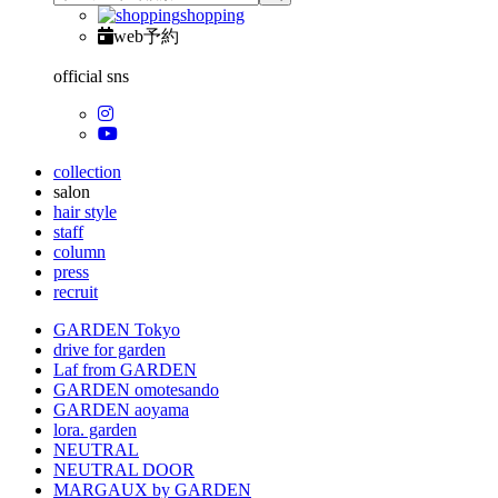
shopping
web予約
official sns
collection
salon
hair style
staff
column
press
recruit
GARDEN Tokyo
drive for garden
Laf from GARDEN
GARDEN omotesando
GARDEN aoyama
lora. garden
NEUTRAL
NEUTRAL DOOR
MARGAUX by GARDEN