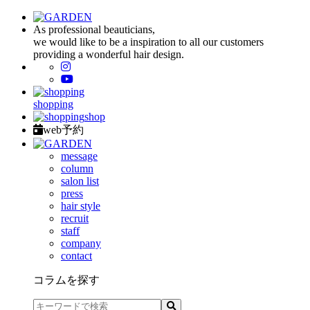
As professional beauticians,
we would like to be a inspiration to all our customers
providing a wonderful hair design.
shopping
shop
web予約
message
column
salon list
press
hair style
recruit
staff
company
contact
コラムを探す