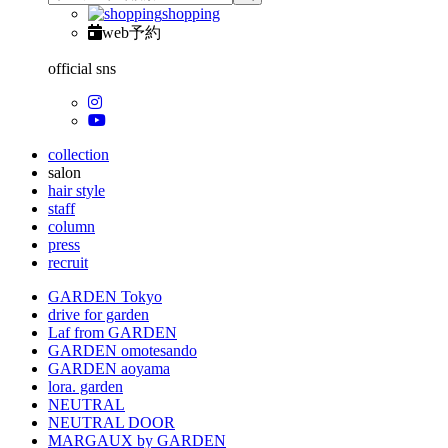
shopping
web予約
official sns
collection
salon
hair style
staff
column
press
recruit
GARDEN Tokyo
drive for garden
Laf from GARDEN
GARDEN omotesando
GARDEN aoyama
lora. garden
NEUTRAL
NEUTRAL DOOR
MARGAUX by GARDEN