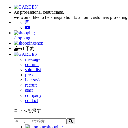
As professional beauticians,
we would like to be a inspiration to all our customers providing
shopping
shop
web予約
message
column
salon list
press
hair style
recruit
staff
company
contact
コラムを探す
shopping