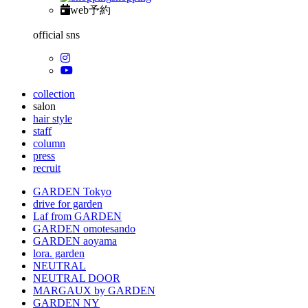
web予約
official sns
collection
salon
hair style
staff
column
press
recruit
GARDEN Tokyo
drive for garden
Laf from GARDEN
GARDEN omotesando
GARDEN aoyama
lora. garden
NEUTRAL
NEUTRAL DOOR
MARGAUX by GARDEN
GARDEN NY