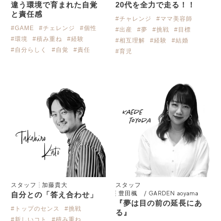
違う環境で育まれた自覚
20代を全力で走る！！
と責任感
#チャレンジ
#ママ美容師
#チェレンジ
#個性
#GAME
#出産
#夢
#挑戦
#目標
#環境
#積み重ね
#経験
#相互理解
#経験
#結婚
#自分らしく
#自覚
#責任
#育児
スタッフ
加藤貴大
スタッフ
豊田楓 / GARDEN aoyama
自分との「答え合わせ」
『夢は目の前の延長にあ
#トップのセンス
#挑戦
る』
#新しいコト
#積み重ね