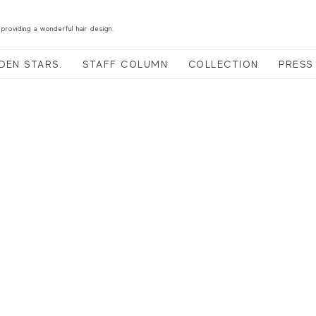
 providing a wonderful hair design.
DEN STARS.
STAFF COLUMN
COLLECTION
PRESS