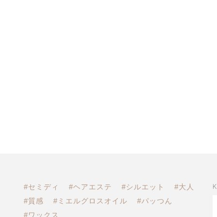
#セミディ
#ヘアエステ
#シルエット
#大人
#質感
#ミエルグロスオイル
#パッつん
#ワックス