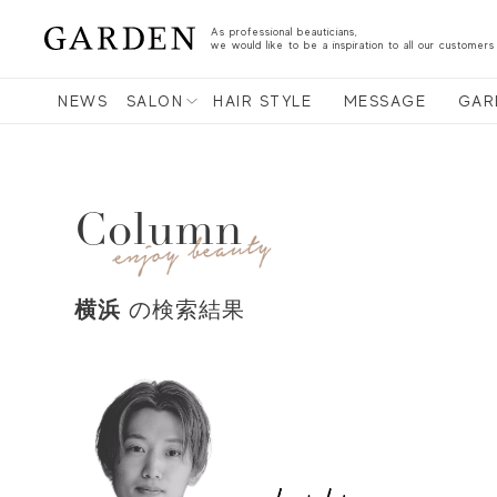
As professional beauticians,
we would like to be a inspiration to all our customers
NEWS
SALON
HAIR STYLE
MESSAGE
GAR
Column
横浜
の検索結果