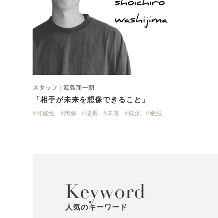
スタッフ
鷲島翔一朗
「相手が未来を想像できること」
#可能性
#想像
#成長
#未来
#横浜
#継続
Keyword
人気のキーワード