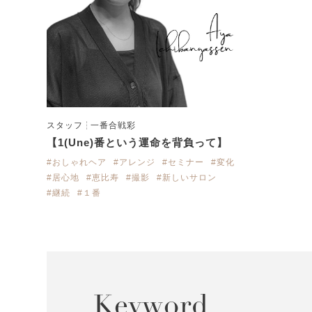
スタッフ
一番合戦彩
【1(Une)番という運命を背負って】
#おしゃれヘア
#アレンジ
#セミナー
#変化
#居心地
#恵比寿
#撮影
#新しいサロン
#継続
#１番
Keyword