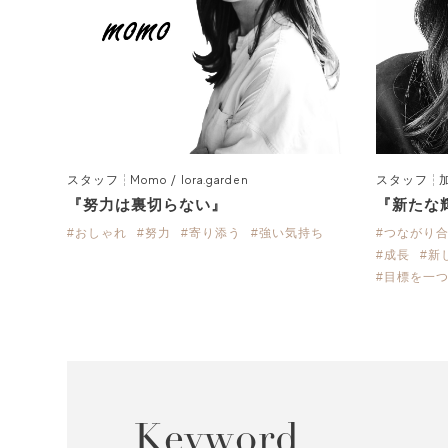
スタッフ
Momo / lora.garden
スタッフ
『努力は裏切らない』
『新たな
#おしゃれ
#努力
#寄り添う
#強い気持ち
#つながり
#成長
#新
#目標を一
Keyword