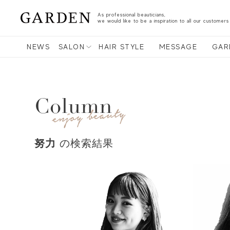
As professional beauticians,
we would like to be a inspiration to all our customers
NEWS
SALON
HAIR STYLE
MESSAGE
GAR
Column
努力
の検索結果