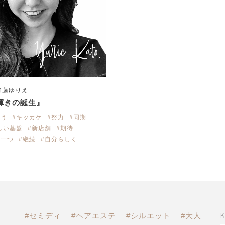
加藤ゆりえ
輝きの誕生』
合う
#キッカケ
#努力
#同期
しい基盤
#新店舗
#期待
つ一つ
#継続
#自分らしく
#セミディ
#ヘアエステ
#シルエット
#大人