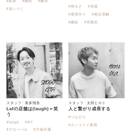
#結果
#継続
#練習
#明るさ
#母親
#追いつく
#環境作り
#相互理解
#継続
#雰囲気
スタッフ
喜多翔吾
スタッフ
太田ヒロト
Lafの店舗は(laugh)＝笑
人と繋がり成長する
う
#つながり
#laugh
#NY
#カッコイイ集団
#グローバル
#万国共通