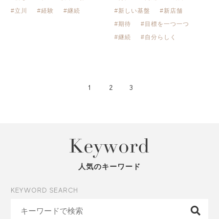
#立川
#経験
#継続
#新しい基盤
#新店舗
#期待
#目標を一つ一つ
#継続
#自分らしく
1
2
3
Keyword
人気のキーワード
KEYWORD SEARCH