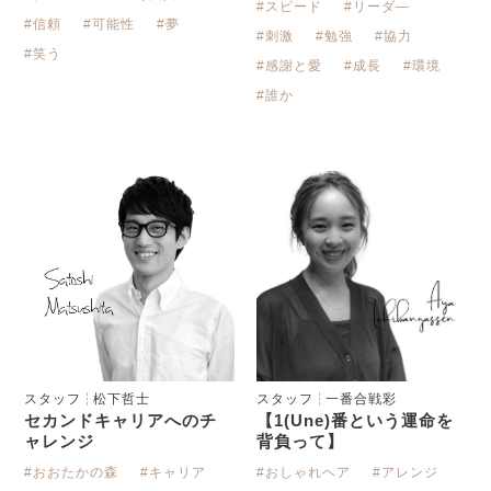
#スピード
#リーダ―
#信頼
#可能性
#夢
#刺激
#勉強
#協力
#笑う
#感謝と愛
#成長
#環境
#誰か
スタッフ
松下哲士
スタッフ
一番合戦彩
セカンドキャリアへのチ
【1(Une)番という運命を
ャレンジ
背負って】
#おおたかの森
#キャリア
#おしゃれヘア
#アレンジ