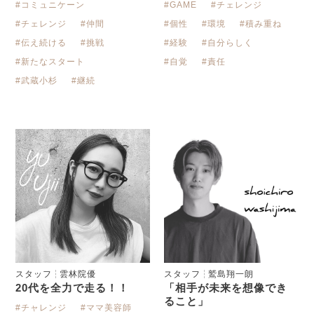
#コミュニケーン
#チェレンジ
#GAME
#チェレンジ
#仲間
#個性
#環境
#積み重ね
#伝え続ける
#挑戦
#経験
#自分らしく
#新たなスタート
#自覚
#責任
#武蔵小杉
#継続
スタッフ
雲林院優
スタッフ
鷲島翔一朗
20代を全力で走る！！
「相手が未来を想像でき
ること」
#チャレンジ
#ママ美容師