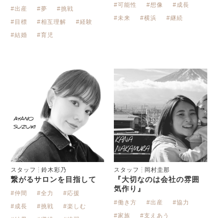
#可能性
#想像
#成長
#出産
#夢
#挑戦
#未来
#横浜
#継続
#目標
#相互理解
#経験
#結婚
#育児
スタッフ
鈴木彩乃
スタッフ
岡村圭那
繋がるサロンを目指して
『大切なのは会社の雰囲
気作り』
#仲間
#全力
#応援
#働き方
#出産
#協力
#成長
#挑戦
#楽しむ
#家族
#支えあう