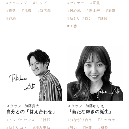
#チェレンジ
#トップ
#セミナー
#変化
#尊敬
#挑戦
#新店舗
#居心地
#恵比寿
#撮影
#継続
#新しいサロン
#継続
#１番
スタッフ
加藤貴大
スタッフ
加藤ゆりえ
自分との「答え合わせ」
『新たな輝きの誕生』
#トップのセンス
#挑戦
#つながり合う
#キッカケ
#新しいコト
#積み重ね
#努力
#同期
#成長