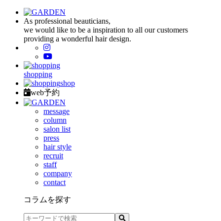
As professional beauticians,
we would like to be a inspiration to all our customers
providing a wonderful hair design.
shopping
shop
web予約
message
column
salon list
press
hair style
recruit
staff
company
contact
コラムを探す