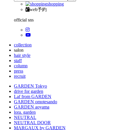
shopping
web予約
official sns
collection
salon
hair style
staff
column
press
recruit
GARDEN Tokyo
drive for garden
Laf from GARDEN
GARDEN omotesando
GARDEN aoyama
lora. garden
NEUTRAL
NEUTRAL DOOR
MARGAUX by GARDEN