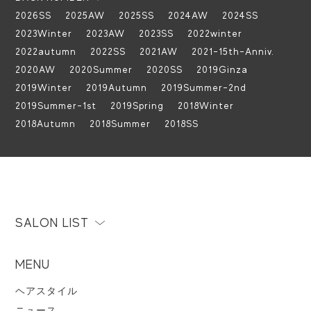
2026SS
2025AW
2025SS
2024AW
2024SS
2023Winter
2023AW
2023SS
2022winter
2022autumn
2022SS
2021AW
2021-15th-Anniv.
2020AW
2020Summer
2020SS
2019Ginza
2019Winter
2019Autumn
2019Summer-2nd
2019Summer-1st
2019Spring
2018Winter
2018Autumn
2018Summer
2018SS
SALON LIST
MENU
ヘアスタイル
ニュース